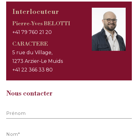
Interlocuteur
Pierre-Yves BELOTTI
+41 79 760 21 20
CARACTERE
5 rue du Village,
1273 Arzier-Le Muids
+41 22 366 33 80
Nous contacter
Prénom
Nom*