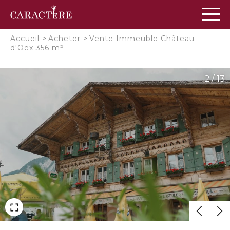
Panneau de gestion des cookies
Accueil
>
Acheter
>
Vente Immeuble Château
d'Oex 356 m²
2 / 13