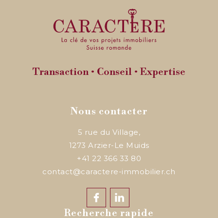
Transaction • Conseil • Expertise
Nous contacter
5 rue du Village,
1273
Arzier-Le Muids
+41 22 366 33 80
contact@caractere-immobilier.ch
Recherche rapide