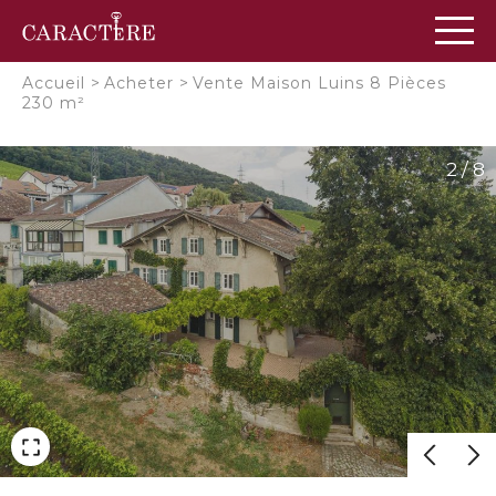
Panneau de gestion des cookies
Accueil
>
Acheter
>
Vente Maison Luins 8 Pièces
230 m²
2 / 8