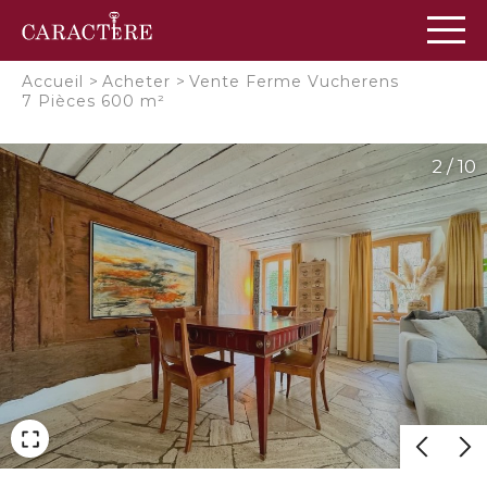
Panneau de gestion des cookies
Accueil
>
Acheter
>
Vente Ferme Vucherens
7 Pièces 600 m²
2 / 10