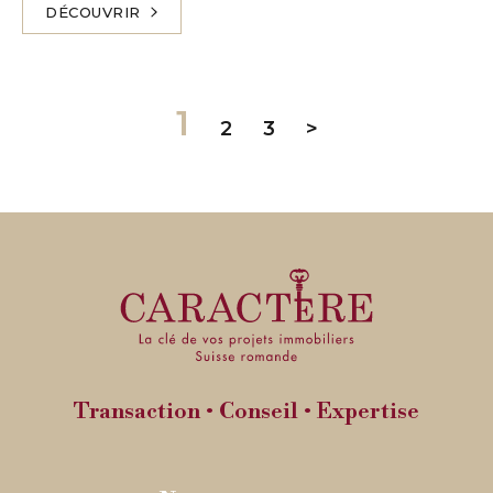
DÉCOUVRIR
1
2
3
>
Transaction • Conseil • Expertise