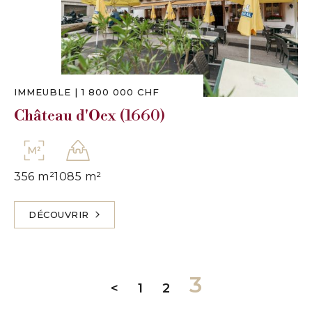
IMMEUBLE
|
1 800 000 CHF
Château d'Oex (1660)
356 m²
1085 m²
DÉCOUVRIR
3
<
1
2